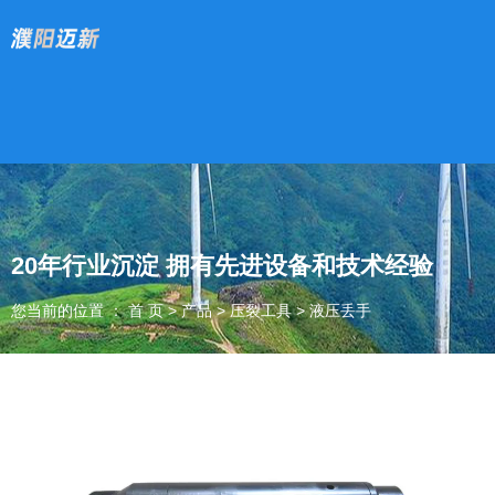
20年行业沉淀 拥有先进设备和技术经验
您当前的位置 ： 首 页
>
产品
>
压裂工具
>
液压丢手