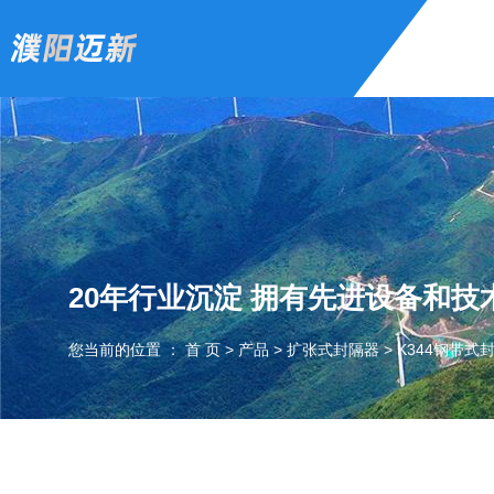
20年行业沉淀 拥有先进设备和技
您当前的位置 ： 首 页
>
产品
>
扩张式封隔器
>
K344钢带式