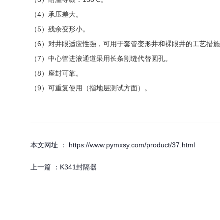
（4）承压差大。
（5）残余变形小。
（6）对井眼适应性强，可用于套管变形井和裸眼井的工艺措
（7）中心管进液通道采用长条割缝代替圆孔。
（8）座封可靠。
（9）可重复使用（指地层测试方面）。
本文网址 ： https://www.pymxsy.com/product/37.html
上一篇 ：
K341封隔器